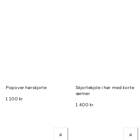
Popover hørskjorte
Skjortekjole i hør med korte
ærmer
1 100 kr
1 400 kr