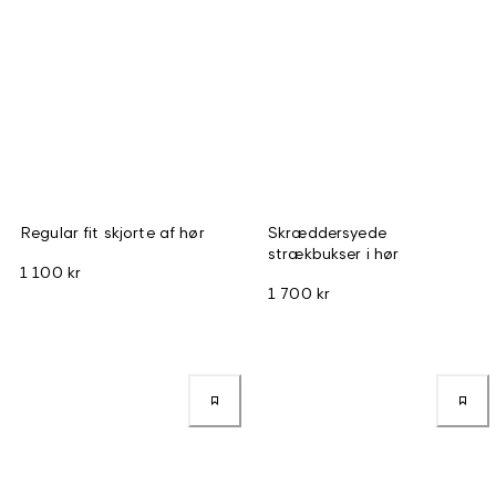
Regular fit skjorte af hør
Skræddersyede
strækbukser i hør
1 100 kr
1 700 kr