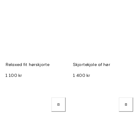
Relaxed fit hørskjorte
Skjortekjole af hør
1 100 kr
1 400 kr