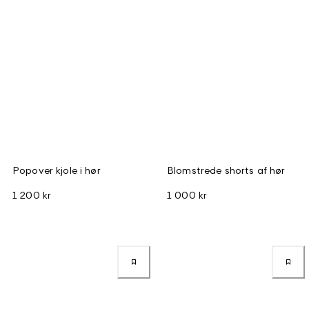
Popover kjole i hør
Blomstrede shorts af hør
1 200 kr
1 000 kr