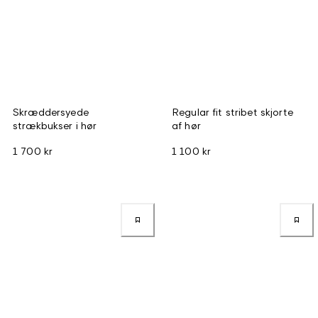
Skræddersyede
Regular fit stribet skjorte
strækbukser i hør
af hør
1 700 kr
1 100 kr