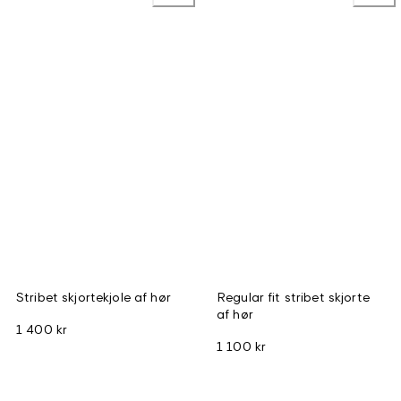
Stribet skjortekjole af hør
Regular fit stribet skjorte
af hør
1 400 kr
1 100 kr