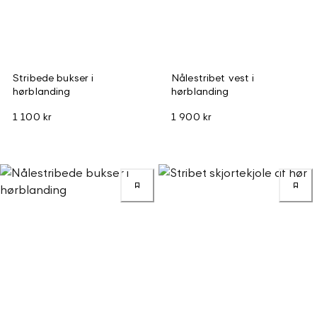
Stribede bukser i
Nålestribet vest i
hørblanding
hørblanding
1 100 kr
1 900 kr