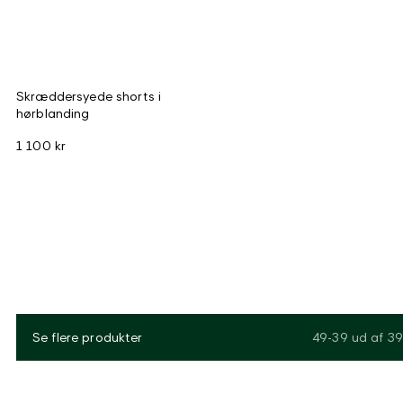
Skræddersyede shorts i
hørblanding
1 100 kr
Se flere produkter
49-39
ud af
39