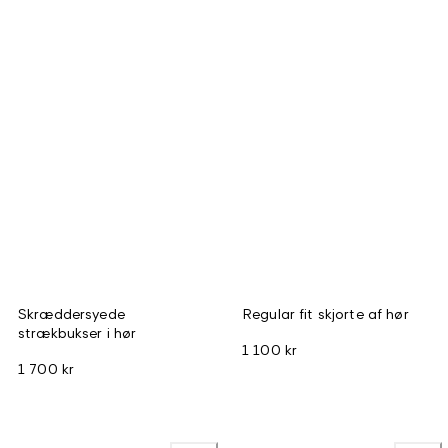
Skræddersyede
Regular fit skjorte af hør
strækbukser i hør
1 100 kr
1 700 kr