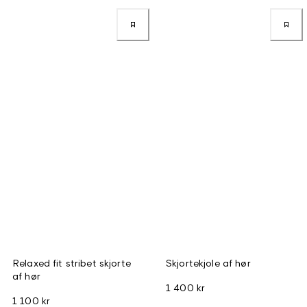
Relaxed fit stribet skjorte
Skjortekjole af hør
af hør
1 400 kr
1 100 kr