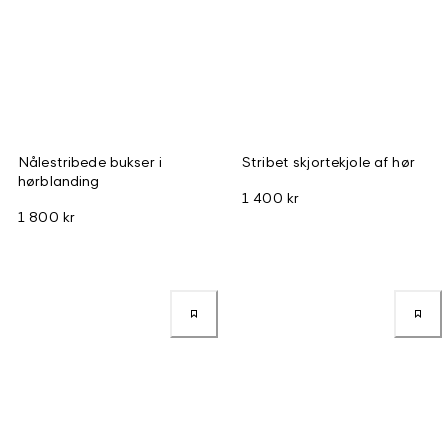
Nålestribede bukser i
Stribet skjortekjole af hør
hørblanding
1 400 kr
1 800 kr