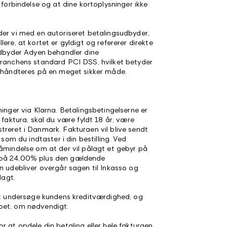
 forbindelse og at dine kortoplysninger ikke
der vi med en autoriseret betalingsudbyder,
ere, at kortet er gyldigt og refererer direkte
sudbyder Adyen behandler dine
branchens standard PCI DSS, hvilket betyder
r håndteres på en meget sikker måde.
ninger via Klarna. Betalingsbetingelserne er
 faktura, skal du være fyldt 18 år, være
treret i Danmark. Fakturaen vil blive sendt
 som du indtaster i din bestilling. Ved
påmindelse om at der vil pålagt et gebyr på
 på 24,00% plus den gældende
n udebliver overgår sagen til Inkasso og
lagt.
 at undersøge kundens kreditværdighed, og
bet, om nødvendigt.
r at opdele din betaling eller hele fakturaen