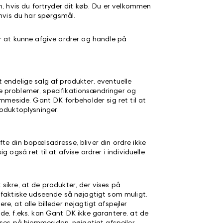
n, hvis du fortryder dit køb. Du er velkommen
 hvis du har spørgsmål.
r at kunne afgive ordrer og handle på
 endelige salg af produkter, eventuelle
iske problemer, specifikationsændringer og
emmeside. Gant DK forbeholder sig ret til at
roduktoplysninger.
te din bopælsadresse, bliver din ordre ikke
g også ret til at afvise ordrer i individuelle
sikre, at de produkter, der vises på
 faktiske udseende så nøjagtigt som muligt.
e, at alle billeder nøjagtigt afspejler
de, f.eks. kan Gant DK ikke garantere, at de
ises på hjemmesiden, nøjagtigt afspejler