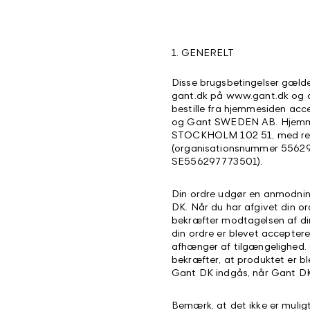
1. GENERELT
Disse brugsbetingelser gælder
gant.dk på www.gant.dk og a
bestille fra hjemmesiden acc
og Gant SWEDEN AB. Hjemm
STOCKHOLM 102 51, med regi
(organisationsnummer 55629
SE556297773501).
Din ordre udgør en anmodni
DK. Når du har afgivet din o
bekræfter modtagelsen af din
din ordre er blevet accepter
afhænger af tilgængelighed. 
bekræfter, at produktet er bl
Gant DK indgås, når Gant DK
Bemærk, at det ikke er muligt 