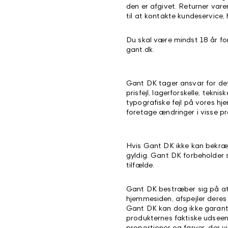
den er afgivet. Returner vare
til at kontakte kundeservice,
Du skal være mindst 18 år fo
gant.dk.
Gant DK tager ansvar for det
prisfejl, lagerforskelle, tekn
typografiske fejl på vores hj
foretage ændringer i visse p
Hvis Gant DK ikke kan bekræf
gyldig. Gant DK forbeholder si
tilfælde.
Gant DK bestræber sig på at 
hjemmesiden, afspejler deres
Gant DK kan dog ikke garanter
produkternes faktiske udseen
proportioner og farver, der v