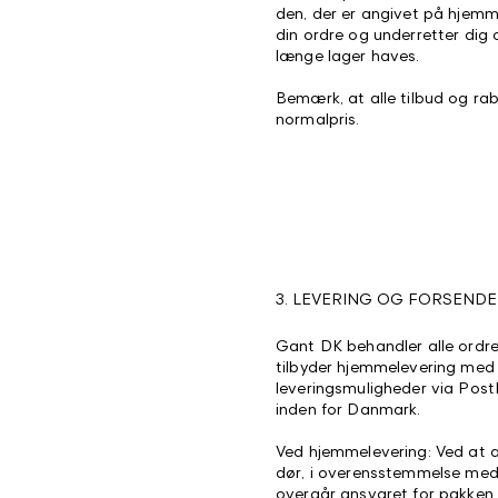
den, der er angivet på hjemm
din ordre og underretter dig 
længe lager haves.
Bemærk, at alle tilbud og rab
normalpris.
3. LEVERING OG FORSEND
Gant DK behandler alle ordre
tilbyder hjemmelevering me
leveringsmuligheder via PostN
inden for Danmark.
Ved hjemmelevering: Ved at a
dør, i overensstemmelse med
overgår ansvaret for pakken t