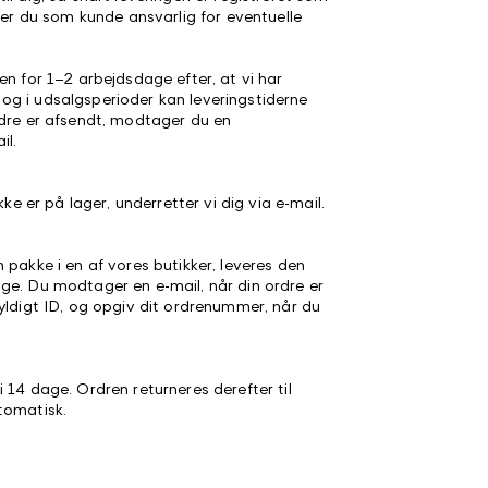
r er du som kunde ansvarlig for eventuelle
en for 1–2 arbejdsdage efter, at vi har
g i udsalgsperioder kan leveringstiderne
rdre er afsendt, modtager du en
il.
kke er på lager, underretter vi dig via e-mail.
 pakke i en af vores butikker, leveres den
ge. Du modtager en e-mail, når din ordre er
yldigt ID, og opgiv dit ordrenummer, når du
 14 dage. Ordren returneres derefter til
tomatisk.