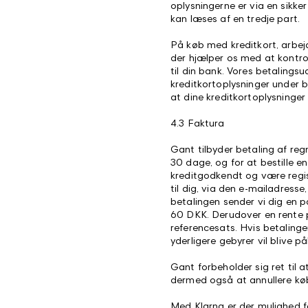
oplysningerne er via en sikker
kan læses af en tredje part.
På køb med kreditkort, arbej
der hjælper os med at kontroll
til din bank. Vores betaling
kreditkortoplysninger under 
at dine kreditkortoplysninge
4.3 Faktura
Gant tilbyder betaling af reg
30 dage, og for at bestille en
kreditgodkendt og være regis
til dig, via den e-mailadresse,
betalingen sender vi dig en 
60 DKK. Derudover en rente
referencesats. Hvis betalinge
yderligere gebyrer vil blive på
Gant forbeholder sig ret til
dermed også at annullere kø
Med Klarna er der mulighed fo