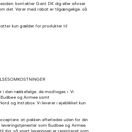
esiden, kontakter Gant DK dig eller afviser
om det. Varer med rabat er tilgængelige, så
atter kun gælder for produkter til
ELSESOMKOSTNINGER
r i den rækkefølge, de modtages i. Vi
d Budbee og Airmee samt
ord og Instabox. Vi leverer i øjeblikket kun
cceptere, at pakken efterlades uden for din
 leveringstjenester som Budbee og Airmee,
il dig, så snart leveringen er registreret som