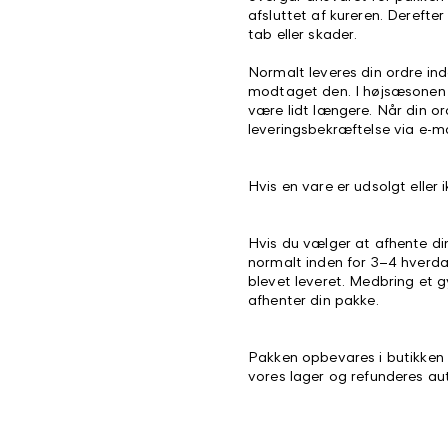
afsluttet af kureren. Derefte
tab eller skader.
Normalt leveres din ordre ind
modtaget den. I højsæsonen o
være lidt længere. Når din o
leveringsbekræftelse via e-ma
Hvis en vare er udsolgt eller i
Hvis du vælger at afhente din
normalt inden for 3–4 hverda
blevet leveret. Medbring et g
afhenter din pakke.
Pakken opbevares i butikken i
vores lager og refunderes au