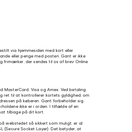
estilt via hjemmesiden med kort eller
ande eller penge med posten. Gant er ikke
g frimærker, der sendes til os af brev Online
d MasterCard, Visa og Amex. Ved betaling
 ret til at kontrollerer kortets gyldighed, om
adressen på køberen. Gant forbeholder sig
orholdene ikke er i orden. I tilfælde af en
sat tilbage på dit kort.
på webstedet så sikkert som muligt, er al
L (Secure Socket Layer). Det betyder, at