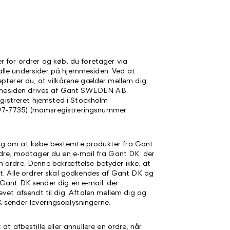
 for ordrer og køb, du foretager via
lle undersider på hjemmesiden. Ved at
epterer du, at vilkårene gælder mellem dig
esiden drives af Gant SWEDEN AB,
streret hjemsted i Stockholm
7-7735) (momsregistreringsnummer
ng om at købe bestemte produkter fra Gant
rdre, modtager du en e-mail fra Gant DK, der
 ordre. Denne bekræftelse betyder ikke, at
et. Alle ordrer skal godkendes af Gant DK og
Gant DK sender dig en e-mail, der
evet afsendt til dig. Aftalen mellem dig og
 sender leveringsoplysningerne.
at afbestille eller annullere en ordre, når