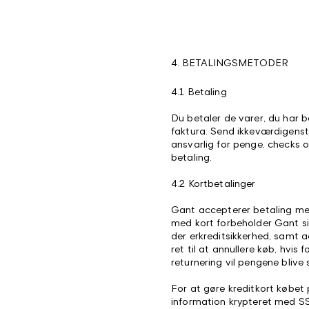
4. BETALINGSMETODER
4.1 Betaling
Du betaler de varer, du har b
faktura. Send ikkeværdigenst
ansvarlig for penge, checks o
betaling.
4.2 Kortbetalinger
Gant accepterer betaling me
med kort forbeholder Gant sig
der erkreditsikkerhed, samt 
ret til at annullere køb, hvis f
returnering vil pengene blive 
For at gøre kreditkort købet 
information krypteret med SS