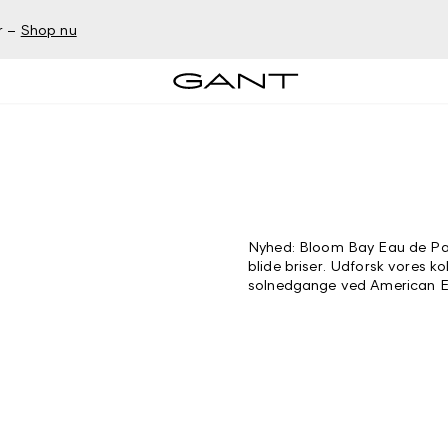
r –
Shop nu
Nyhed: Bloom Bay Eau de Parf
blide briser. Udforsk vores k
solnedgange ved American East