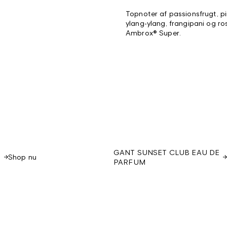
Topnoter af passionsfrugt, pi
ylang-ylang, frangipani og r
Ambrox® Super.
E
GANT SUNSET CLUB EAU DE
Shop nu
PARFUM